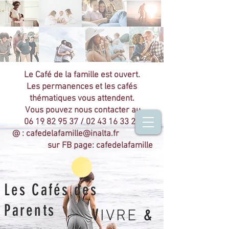
Le Café de la famille est ouvert.
Les permanences et les cafés
thématiques vous attendent.
Vous pouvez nous contacter au
06 19 82 95 37
/
02 43 16 33 22
@ :
cafedelafamille@inalta.fr
sur FB page: cafedelafamille
Les Cafés des
Parents
V
&
IVRE